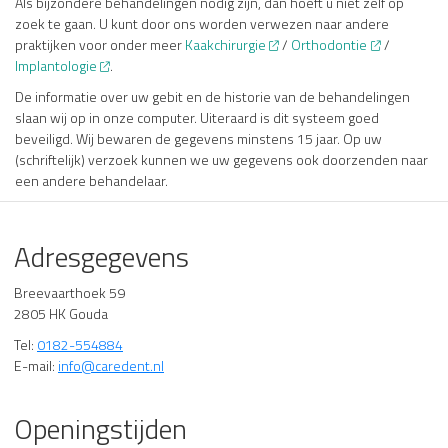
Als bijzondere behandelingen nodig zijn, dan hoeft u niet zelf op
zoek te gaan. U kunt door ons worden verwezen naar andere
praktijken voor onder meer
Kaakchirurgie
/
Orthodontie
/
Implantologie
.
De informatie over uw gebit en de historie van de behandelingen
slaan wij op in onze computer. Uiteraard is dit systeem goed
beveiligd. Wij bewaren de gegevens minstens 15 jaar. Op uw
(schriftelijk) verzoek kunnen we uw gegevens ook doorzenden naar
een andere behandelaar.
Adresgegevens
Breevaarthoek 59
2805 HK Gouda
Tel:
0182-554884
E-mail:
info@caredent.nl
Openingstijden