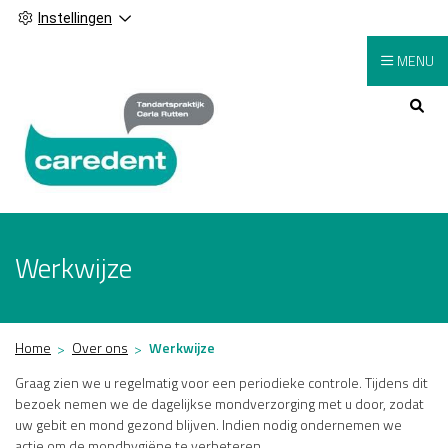
Instellingen
MENU
Hoofdmenu
Werkwijze
Home
Over ons
Werkwijze
Graag zien we u regelmatig voor een periodieke controle. Tijdens dit
bezoek nemen we de dagelijkse mondverzorging met u door, zodat
uw gebit en mond gezond blijven. Indien nodig ondernemen we
actie om de mondhygiëne te verbeteren.