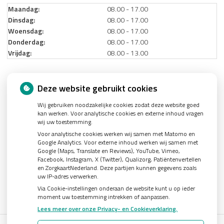
Maandag:
08.00 - 17.00
Dinsdag:
08.00 - 17.00
Woensdag:
08.00 - 17.00
Donderdag:
08.00 - 17.00
Vrijdag:
08.00 - 13.00
Nieuws
Deze website gebruikt cookies
Wij gebruiken noodzakelijke cookies zodat deze website goed
Let op: valse Infomedics-mails over openstaande rekening
kan werken. Voor analytische cookies en externe inhoud vragen
Tanden bleken? Laat het veilig doen!
wij uw toestemming.
Voor analytische cookies werken wij samen met Matomo en
Gezond tandvlees: de basis voor een gezonde mond
Google Analytics. Voor externe inhoud werken wij samen met
Google (Maps, Translate en Reviews), YouTube, Vimeo,
Naar de tandarts in het buitenland? Wees op je hoede!
Facebook, Instagram, X (Twitter), Qualizorg, Patiëntenvertellen
(Mond)zorgkosten gemaakt in 2025? Check of die aftrekbaar zijn
en ZorgkaartNederland. Deze partijen kunnen gegevens zoals
uw IP-adres verwerken.
Via Cookie-instellingen onderaan de website kunt u op ieder
moment uw toestemming intrekken of aanpassen.
Lees meer over onze Privacy- en Cookieverklaring.