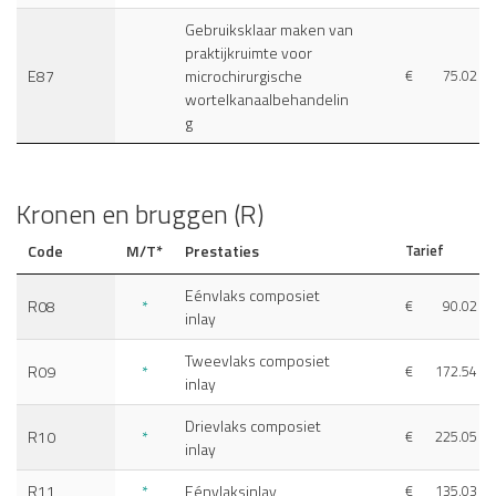
Gebruiksklaar maken van
praktijkruimte voor
E87
microchirurgische
€
75.02
wortelkanaalbehandelin
g
Kronen en bruggen (R)
Code
M/T*
Prestaties
Tarief
Eénvlaks composiet
R08
*
€
90.02
inlay
Tweevlaks composiet
R09
*
€
172.54
inlay
Drievlaks composiet
R10
*
€
225.05
inlay
R11
*
Eénvlaksinlay
€
135.03