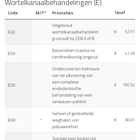
Wortelkanaalbehandelingen (E)
Code
M/T*
Prestaties
Tarief
Uitgebreid
E02
wortelkanaalbehandelin
€
52.51
g consult bij CEB II of III
Beoordelen trauma na
E03
€
41.26
tandheelkundig ongeval
Onderzoek ten behoeve
van de uitvoering van
een complexe
E05
€
100.52
endodontische
behandeling van een
verwezen patiënt
Geheel of gedeeltelijk
E60
*
weghalen van
€
60.01
pulpaweefsel
Toeslag voor kosten bij