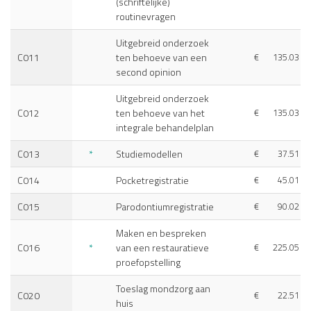
(schriftelijke)
routinevragen
Uitgebreid onderzoek
C011
ten behoeve van een
€
135.03
second opinion
Uitgebreid onderzoek
C012
ten behoeve van het
€
135.03
integrale behandelplan
C013
*
Studiemodellen
€
37.51
C014
Pocketregistratie
€
45.01
C015
Parodontiumregistratie
€
90.02
Maken en bespreken
C016
*
van een restauratieve
€
225.05
proefopstelling
Toeslag mondzorg aan
C020
€
22.51
huis