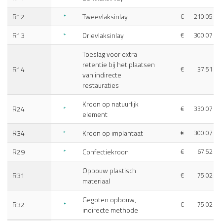
R12
*
Tweevlaksinlay
€
210.05
R13
*
Drievlaksinlay
€
300.07
Toeslag voor extra
retentie bij het plaatsen
R14
€
37.51
van indirecte
restauraties
Kroon op natuurlijk
R24
*
€
330.07
element
R34
*
Kroon op implantaat
€
300.07
R29
*
Confectiekroon
€
67.52
Opbouw plastisch
R31
€
75.02
materiaal
Gegoten opbouw,
R32
*
€
75.02
indirecte methode