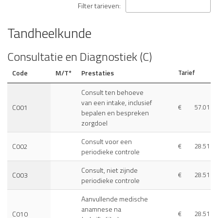
Filter tarieven:
Tandheelkunde
Consultatie en Diagnostiek (C)
Code
M/T*
Prestaties
Tarief
Consult ten behoeve
van een intake, inclusief
C001
€
57.01
bepalen en bespreken
zorgdoel
Consult voor een
C002
€
28.51
periodieke controle
Consult, niet zijnde
C003
€
28.51
periodieke controle
Aanvullende medische
anamnese na
C010
€
28.51