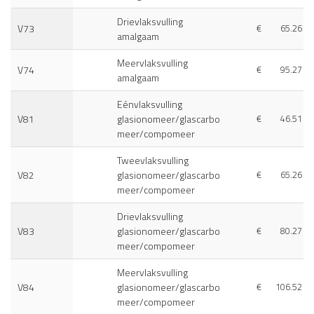
Drievlaksvulling
V73
€
65.26
amalgaam
Meervlaksvulling
V74
€
95.27
amalgaam
Eénvlaksvulling
V81
glasionomeer/glascarbo
€
46.51
meer/compomeer
Tweevlaksvulling
V82
glasionomeer/glascarbo
€
65.26
meer/compomeer
Drievlaksvulling
V83
glasionomeer/glascarbo
€
80.27
meer/compomeer
Meervlaksvulling
V84
glasionomeer/glascarbo
€
106.52
meer/compomeer