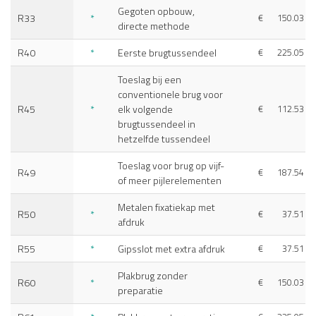
Gegoten opbouw,
R33
*
€
150.03
directe methode
R40
*
Eerste brugtussendeel
€
225.05
Toeslag bij een
conventionele brug voor
R45
*
elk volgende
€
112.53
brugtussendeel in
hetzelfde tussendeel
Toeslag voor brug op vijf-
R49
€
187.54
of meer pijlerelementen
Metalen fixatiekap met
R50
*
€
37.51
afdruk
R55
*
Gipsslot met extra afdruk
€
37.51
Plakbrug zonder
R60
*
€
150.03
preparatie