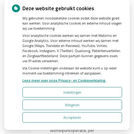
van de uitvoering voor
Deze website gebruikt cookies
H37
*
€
150.03
een autotransplantaat
behandeling.
Wij gebruiken noodzakelijke cookies zodat deze website goed
kan werken. Voor analytische cookies en externe inhoud vragen
wij uw toestemming.
Uitvoeren eerste
H38
*
€
343.58
Voor analytische cookies werken wij samen met Matomo en
autotransplantaat
Google Analytics. Voor externe inhoud werken wij samen met
Google (Maps, Translate en Reviews), YouTube, Vimeo,
Uitvoeren volgende
Facebook, Instagram, X (Twitter), Qualizorg, Patiëntenvertellen
H39
autotransplantaat, in
€
141.78
en ZorgkaartNederland. Deze partijen kunnen gegevens zoals
dezelfde zitting
uw IP-adres verwerken.
Via Cookie-instellingen onderaan de website kunt u op ieder
Corrigeren van de vorm
moment uw toestemming intrekken of aanpassen.
H40
€
67.52
van de kaak, per kaak
Lees meer over onze Privacy- en Cookieverklaring.
Verwijderen van het
H41
€
45.01
Instellingen
lipbandje of tongriempje
Weigeren
Wortelpuntoperatie, per
H42
tandwortel, zonder
€
90.02
Accepteren
afsluiting
Wortelpuntoperatie, per