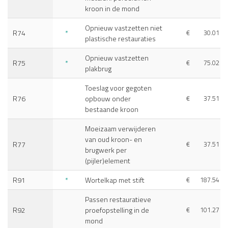
kroon in de mond
Opnieuw vastzetten niet
R74
*
€
30.01
plastische restauraties
Opnieuw vastzetten
R75
*
€
75.02
plakbrug
Toeslag voor gegoten
R76
opbouw onder
€
37.51
bestaande kroon
Moeizaam verwijderen
van oud kroon- en
R77
€
37.51
brugwerk per
(pijler)element
R91
*
Wortelkap met stift
€
187.54
Passen restauratieve
R92
proefopstelling in de
€
101.27
mond