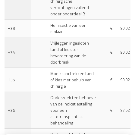
chirurgische
verrichtingen vallend
onder onderdeel B
Hemisectie van een
H33
€
90.02
molaar
Vrijleggen ingesloten
tand of kies ter
H34
€
90.02
bevordering van de
doorbraak
Moeizaam trekken tand
H35
of kies met behulp van
€
90.02
chirurgie
Onderzoek ten behoeve
van de indicatiestelling
H36
voor een
€
97.52
autotransplantaat
behandeling
Onderzoek ten behoeve