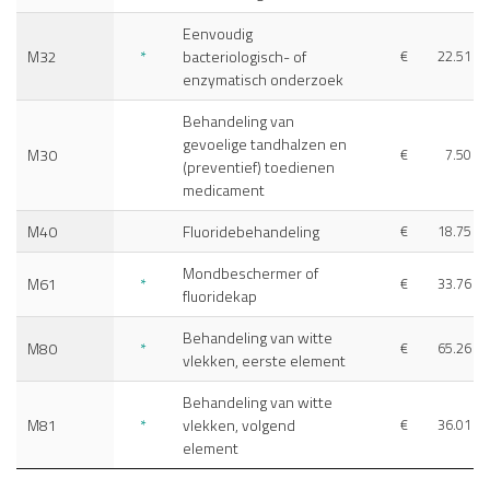
Eenvoudig
M32
*
bacteriologisch- of
€
22.51
enzymatisch onderzoek
Behandeling van
gevoelige tandhalzen en
M30
€
7.50
(preventief) toedienen
medicament
M40
Fluoridebehandeling
€
18.75
Mondbeschermer of
M61
*
€
33.76
fluoridekap
Behandeling van witte
M80
*
€
65.26
vlekken, eerste element
Behandeling van witte
M81
*
vlekken, volgend
€
36.01
element