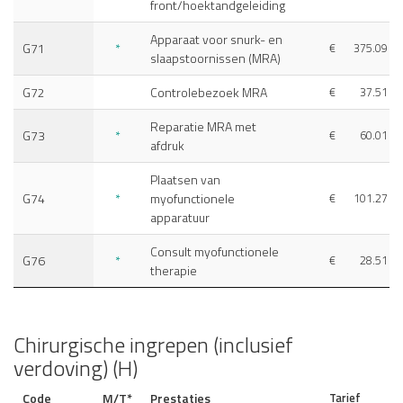
front/hoektandgeleiding
Apparaat voor snurk- en
G71
*
€
375.09
slaapstoornissen (MRA)
G72
Controlebezoek MRA
€
37.51
Reparatie MRA met
G73
*
€
60.01
afdruk
Plaatsen van
G74
*
myofunctionele
€
101.27
apparatuur
Consult myofunctionele
G76
*
€
28.51
therapie
Chirurgische ingrepen (inclusief
verdoving) (H)
Code
M/T*
Prestaties
Tarief