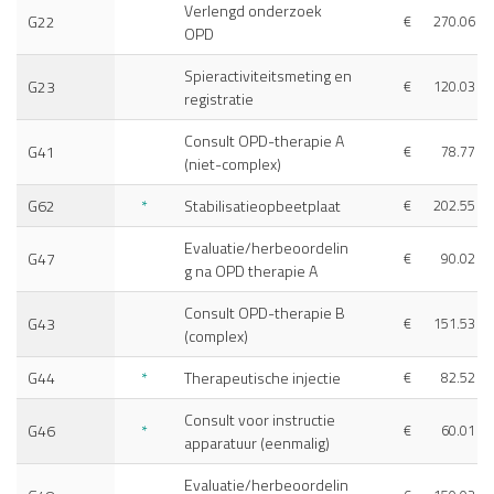
Verlengd onderzoek
G22
€
270.06
OPD
Spieractiviteitsmeting en
G23
€
120.03
registratie
Consult OPD-therapie A
G41
€
78.77
(niet-complex)
G62
*
Stabilisatieopbeetplaat
€
202.55
Evaluatie/herbeoordelin
G47
€
90.02
g na OPD therapie A
Consult OPD-therapie B
G43
€
151.53
(complex)
G44
*
Therapeutische injectie
€
82.52
Consult voor instructie
G46
*
€
60.01
apparatuur (eenmalig)
Evaluatie/herbeoordelin