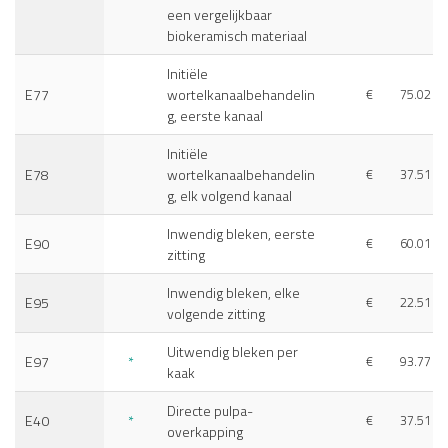
een vergelijkbaar
biokeramisch materiaal
Initiële
E77
wortelkanaalbehandelin
€
75.02
g, eerste kanaal
Initiële
E78
wortelkanaalbehandelin
€
37.51
g, elk volgend kanaal
Inwendig bleken, eerste
E90
€
60.01
zitting
Inwendig bleken, elke
E95
€
22.51
volgende zitting
Uitwendig bleken per
E97
*
€
93.77
kaak
Directe pulpa-
E40
*
€
37.51
overkapping