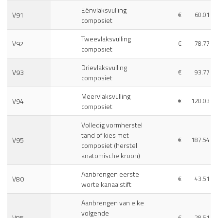
Eénvlaksvulling
V91
€
60.01
composiet
Tweevlaksvulling
V92
€
78.77
composiet
Drievlaksvulling
V93
€
93.77
composiet
Meervlaksvulling
V94
€
120.03
composiet
Volledig vormherstel
tand of kies met
V95
€
187.54
composiet (herstel
anatomische kroon)
Aanbrengen eerste
V80
€
43.51
wortelkanaalstift
Aanbrengen van elke
volgende
V85
€
28.51