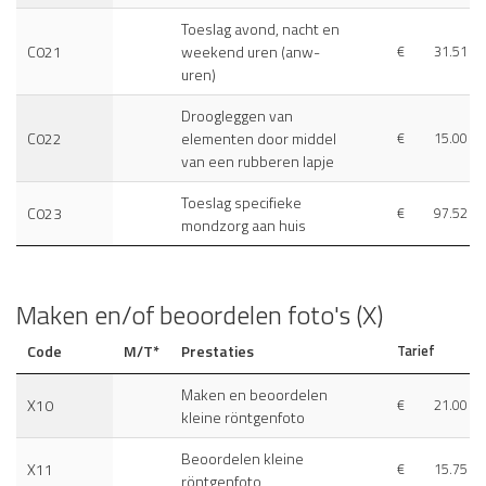
Toeslag avond, nacht en
C021
weekend uren (anw-
€
31.51
uren)
Droogleggen van
C022
elementen door middel
€
15.00
van een rubberen lapje
Toeslag specifieke
C023
€
97.52
mondzorg aan huis
Maken en/of beoordelen foto's (X)
Code
M/T*
Prestaties
Tarief
Maken en beoordelen
X10
€
21.00
kleine röntgenfoto
Beoordelen kleine
X11
€
15.75
röntgenfoto