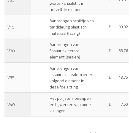
wortelkanaalstift in
hetzelfde element
Aanbrengen schildje van
V15
tandkleurig plastisch
€
90.02
materiaal (facing)
Aanbrengen van
V30
fissuurlak eerste
€
33.76
element (sealen)
Aanbrengen van
fissuurlak (sealen) ieder
V35
€
18.75
volgend element in
dezelfde zitting
Het polijsten, beslijpen
V40
en bijwerken van oude
€
7.50
vullingen