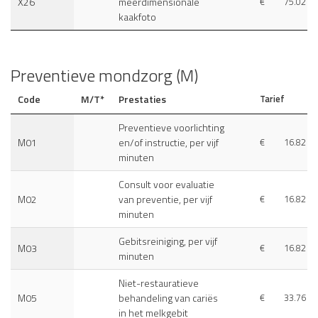
X26
meerdimensionale
€
75.02
kaakfoto
Preventieve mondzorg (M)
Code
M/T*
Prestaties
Tarief
Preventieve voorlichting
M01
en/of instructie, per vijf
€
16.82
minuten
Consult voor evaluatie
M02
van preventie, per vijf
€
16.82
minuten
Gebitsreiniging, per vijf
M03
€
16.82
minuten
Niet-restauratieve
M05
behandeling van cariës
€
33.76
in het melkgebit