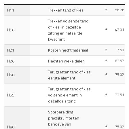
H11
Trekken tand of kies
€
56.26
Trekken volgende tand
of kies, in dezelfde
H16
€
42.01
zitting en hetzelfde
kwadrant
H21
Kosten hechtmateriaal
€
7.50
H26
Hechten weke delen
€
82.52
Terugzetten tand of kies,
H50
€
75.02
eerste element
Terugzetten tand of kies,
H55
volgend element in
€
22.51
dezelfde zitting
Voorbereiding
praktijkruimte ten
behoeve van
H90
€
75.02