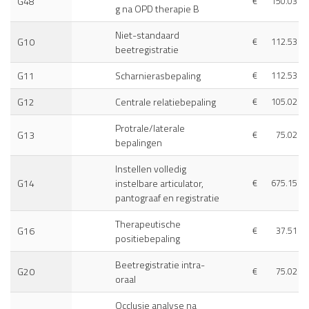
G48
€
150.03
g na OPD therapie B
Niet-standaard
G10
€
112.53
beetregistratie
G11
Scharnierasbepaling
€
112.53
G12
Centrale relatiebepaling
€
105.02
Protrale/laterale
G13
€
75.02
bepalingen
Instellen volledig
G14
instelbare articulator,
€
675.15
pantograaf en registratie
Therapeutische
G16
€
37.51
positiebepaling
Beetregistratie intra-
G20
€
75.02
oraal
Occlusie analyse na