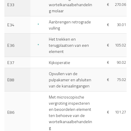
E33
wortelkanaalbehandelin
€
270.06
g molaar
Aanbrengen retrograde
E34
*
€
30.01
vulling
Het trekken en
E36
*
terugplaatsen van een
€
105.02
element
E37
Kijkoperatie
€
90.02
Opvullen van de
E88
pulpakamer en afsluiten
€
75.02
van de kanaalingangen
Met microscopische
vergroting inspecteren
en beoordelen element
E86
€
101.27
ten behoeve van de
wortelkanaalbehandelin
g