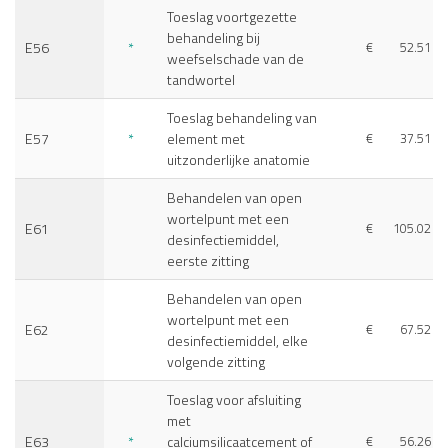
Toeslag voortgezette
behandeling bij
E56
*
€
52.51
weefselschade van de
tandwortel
Toeslag behandeling van
E57
*
element met
€
37.51
uitzonderlijke anatomie
Behandelen van open
wortelpunt met een
E61
€
105.02
desinfectiemiddel,
eerste zitting
Behandelen van open
wortelpunt met een
E62
€
67.52
desinfectiemiddel, elke
volgende zitting
Toeslag voor afsluiting
met
E63
*
calciumsilicaatcement of
€
56.26