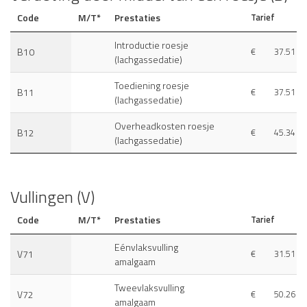
Code
M/T*
Prestaties
Tarief
Introductie roesje
B10
€
37.51
(lachgassedatie)
Toediening roesje
B11
€
37.51
(lachgassedatie)
Overheadkosten roesje
B12
€
45.34
(lachgassedatie)
Vullingen (V)
Code
M/T*
Prestaties
Tarief
Eénvlaksvulling
V71
€
31.51
amalgaam
Tweevlaksvulling
V72
€
50.26
amalgaam