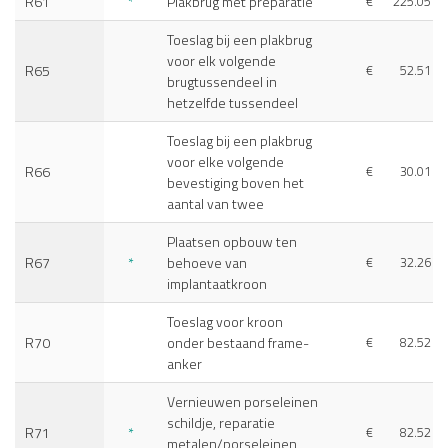
R61
*
Plakbrug met preparatie
€
225.05
Toeslag bij een plakbrug
voor elk volgende
R65
€
52.51
brugtussendeel in
hetzelfde tussendeel
Toeslag bij een plakbrug
voor elke volgende
R66
€
30.01
bevestiging boven het
aantal van twee
Plaatsen opbouw ten
R67
*
behoeve van
€
32.26
implantaatkroon
Toeslag voor kroon
R70
onder bestaand frame-
€
82.52
anker
Vernieuwen porseleinen
schildje, reparatie
R71
*
€
82.52
metalen/porseleinen