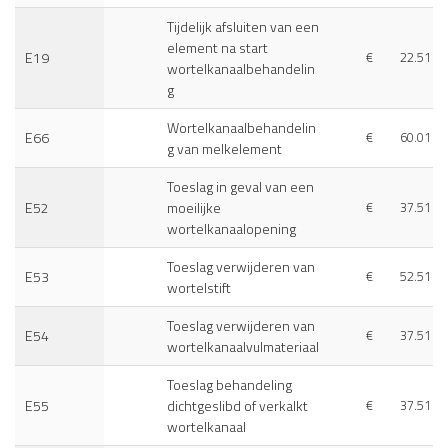
Tijdelijk afsluiten van een
element na start
E19
€
22.51
wortelkanaalbehandelin
g
Wortelkanaalbehandelin
E66
€
60.01
g van melkelement
Toeslag in geval van een
E52
moeilijke
€
37.51
wortelkanaalopening
Toeslag verwijderen van
E53
€
52.51
wortelstift
Toeslag verwijderen van
E54
€
37.51
wortelkanaalvulmateriaal
Toeslag behandeling
E55
dichtgeslibd of verkalkt
€
37.51
wortelkanaal