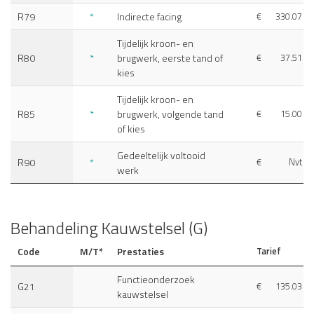
R79
*
Indirecte facing
€
330.07
Tijdelijk kroon- en
R80
*
brugwerk, eerste tand of
€
37.51
kies
Tijdelijk kroon- en
R85
*
brugwerk, volgende tand
€
15.00
of kies
Gedeeltelijk voltooid
R90
*
€
Nvt
werk
Behandeling Kauwstelsel (G)
Code
M/T*
Prestaties
Tarief
Functieonderzoek
G21
€
135.03
kauwstelsel