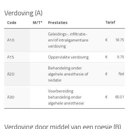
Verdoving (A)
Code
M/T*
Prestaties
Tarief
Geleidings-, infiltratie-
A10
en/of intraligamentaire
€
18.75
verdoving
A15
Oppervlakte verdoving
€
9.75
Behandeling onder
A20
algehele anesthesie of
€
Nvt
sedatie
Voorbereiding
A30
behandeling onder
€
60.01
algehele anesthesie
Verdoving door middel van een roesje (B)