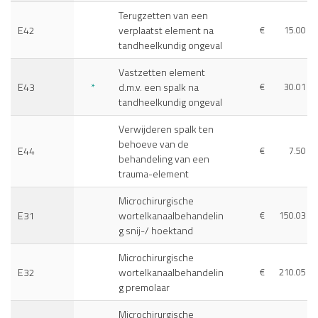
Terugzetten van een
E42
verplaatst element na
€
15.00
tandheelkundig ongeval
Vastzetten element
E43
*
d.m.v. een spalk na
€
30.01
tandheelkundig ongeval
Verwijderen spalk ten
behoeve van de
E44
€
7.50
behandeling van een
trauma-element
Microchirurgische
E31
wortelkanaalbehandelin
€
150.03
g snij-/ hoektand
Microchirurgische
E32
wortelkanaalbehandelin
€
210.05
g premolaar
Microchirurgische