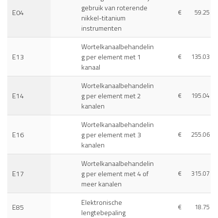
gebruik van roterende
E04
€
59.25
nikkel-titanium
instrumenten
Wortelkanaalbehandelin
E13
g per element met 1
€
135.03
kanaal
Wortelkanaalbehandelin
E14
g per element met 2
€
195.04
kanalen
Wortelkanaalbehandelin
E16
g per element met 3
€
255.06
kanalen
Wortelkanaalbehandelin
E17
g per element met 4 of
€
315.07
meer kanalen
Elektronische
E85
€
18.75
lengtebepaling