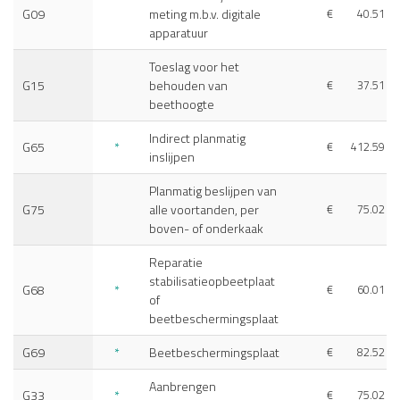
G09
meting m.b.v. digitale
€
40.51
apparatuur
Toeslag voor het
G15
behouden van
€
37.51
beethoogte
Indirect planmatig
G65
*
€
412.59
inslijpen
Planmatig beslijpen van
G75
alle voortanden, per
€
75.02
boven- of onderkaak
Reparatie
stabilisatieopbeetplaat
G68
*
€
60.01
of
beetbeschermingsplaat
G69
*
Beetbeschermingsplaat
€
82.52
Aanbrengen
G33
*
€
75.02