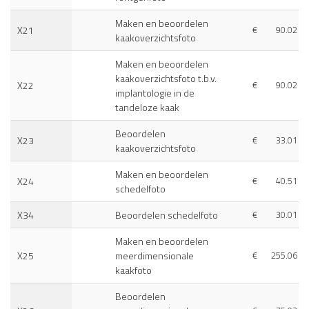
Maken en beoordelen
X21
€
90.02
kaakoverzichtsfoto
Maken en beoordelen
kaakoverzichtsfoto t.b.v.
X22
€
90.02
implantologie in de
tandeloze kaak
Beoordelen
X23
€
33.01
kaakoverzichtsfoto
Maken en beoordelen
X24
€
40.51
schedelfoto
X34
Beoordelen schedelfoto
€
30.01
Maken en beoordelen
X25
meerdimensionale
€
255.06
kaakfoto
Beoordelen