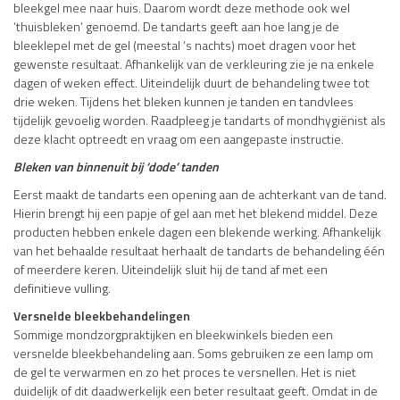
bleekgel mee naar huis. Daarom wordt deze methode ook wel
‘thuisbleken’ genoemd. De tandarts geeft aan hoe lang je de
bleeklepel met de gel (meestal ‘s nachts) moet dragen voor het
gewenste resultaat. Afhankelijk van de verkleuring zie je na enkele
dagen of weken effect. Uiteindelijk duurt de behandeling twee tot
drie weken. Tijdens het bleken kunnen je tanden en tandvlees
tijdelijk gevoelig worden. Raadpleeg je tandarts of mondhygiënist als
deze klacht optreedt en vraag om een aangepaste instructie.
Bleken van binnenuit bij ‘dode’ tanden
Eerst maakt de tandarts een opening aan de achterkant van de tand.
Hierin brengt hij een papje of gel aan met het blekend middel. Deze
producten hebben enkele dagen een blekende werking. Afhankelijk
van het behaalde resultaat herhaalt de tandarts de behandeling één
of meerdere keren. Uiteindelijk sluit hij de tand af met een
definitieve vulling.
Versnelde bleekbehandelingen
Sommige mondzorgpraktijken en bleekwinkels bieden een
versnelde bleekbehandeling aan. Soms gebruiken ze een lamp om
de gel te verwarmen en zo het proces te versnellen. Het is niet
duidelijk of dit daadwerkelijk een beter resultaat geeft. Omdat in de