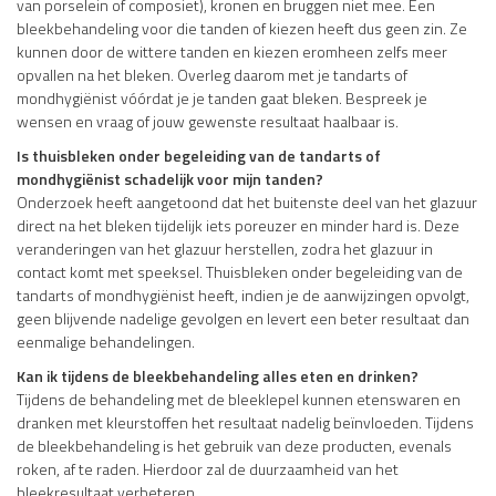
van porselein of composiet), kronen en bruggen niet mee. Een
bleekbehandeling voor die tanden of kiezen heeft dus geen zin. Ze
kunnen door de wittere tanden en kiezen eromheen zelfs meer
opvallen na het bleken. Overleg daarom met je tandarts of
mondhygiënist vóórdat je je tanden gaat bleken. Bespreek je
wensen en vraag of jouw gewenste resultaat haalbaar is.
Is thuisbleken onder begeleiding van de tandarts of
mondhygiënist schadelijk voor mijn tanden?
Onderzoek heeft aangetoond dat het buitenste deel van het glazuur
direct na het bleken tijdelijk iets poreuzer en minder hard is. Deze
veranderingen van het glazuur herstellen, zodra het glazuur in
contact komt met speeksel. Thuisbleken onder begeleiding van de
tandarts of mondhygiënist heeft, indien je de aanwijzingen opvolgt,
geen blijvende nadelige gevolgen en levert een beter resultaat dan
eenmalige behandelingen.
Kan ik tijdens de bleekbehandeling alles eten en drinken?
Tijdens de behandeling met de bleeklepel kunnen etenswaren en
dranken met kleurstoffen het resultaat nadelig beïnvloeden. Tijdens
de bleekbehandeling is het gebruik van deze producten, evenals
roken, af te raden. Hierdoor zal de duurzaamheid van het
bleekresultaat verbeteren.