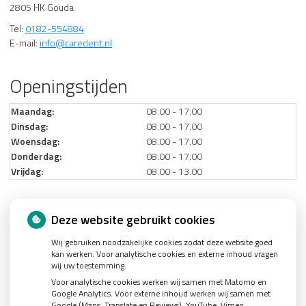
2805 HK Gouda
Tel:
0182-554884
E-mail:
info@caredent.nl
Openingstijden
Maandag:
08.00 - 17.00
Dinsdag:
08.00 - 17.00
Woensdag:
08.00 - 17.00
Donderdag:
08.00 - 17.00
Vrijdag:
08.00 - 13.00
Nieuws
Deze website gebruikt cookies
Wij gebruiken noodzakelijke cookies zodat deze website goed
Let op: valse Infomedics-mails over openstaande rekening
kan werken. Voor analytische cookies en externe inhoud vragen
Tanden bleken? Laat het veilig doen!
wij uw toestemming.
Voor analytische cookies werken wij samen met Matomo en
Gezond tandvlees: de basis voor een gezonde mond
Google Analytics. Voor externe inhoud werken wij samen met
Google (Maps, Translate en Reviews), YouTube, Vimeo,