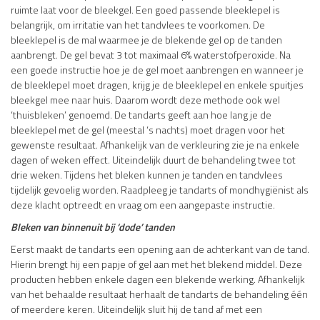
ruimte laat voor de bleekgel. Een goed passende bleeklepel is
belangrijk, om irritatie van het tandvlees te voorkomen. De
bleeklepel is de mal waarmee je de blekende gel op de tanden
aanbrengt. De gel bevat 3 tot maximaal 6% waterstofperoxide. Na
een goede instructie hoe je de gel moet aanbrengen en wanneer je
de bleeklepel moet dragen, krijg je de bleeklepel en enkele spuitjes
bleekgel mee naar huis. Daarom wordt deze methode ook wel
‘thuisbleken’ genoemd. De tandarts geeft aan hoe lang je de
bleeklepel met de gel (meestal ‘s nachts) moet dragen voor het
gewenste resultaat. Afhankelijk van de verkleuring zie je na enkele
dagen of weken effect. Uiteindelijk duurt de behandeling twee tot
drie weken. Tijdens het bleken kunnen je tanden en tandvlees
tijdelijk gevoelig worden. Raadpleeg je tandarts of mondhygiënist als
deze klacht optreedt en vraag om een aangepaste instructie.
Bleken van binnenuit bij ‘dode’ tanden
Eerst maakt de tandarts een opening aan de achterkant van de tand.
Hierin brengt hij een papje of gel aan met het blekend middel. Deze
producten hebben enkele dagen een blekende werking. Afhankelijk
van het behaalde resultaat herhaalt de tandarts de behandeling één
of meerdere keren. Uiteindelijk sluit hij de tand af met een