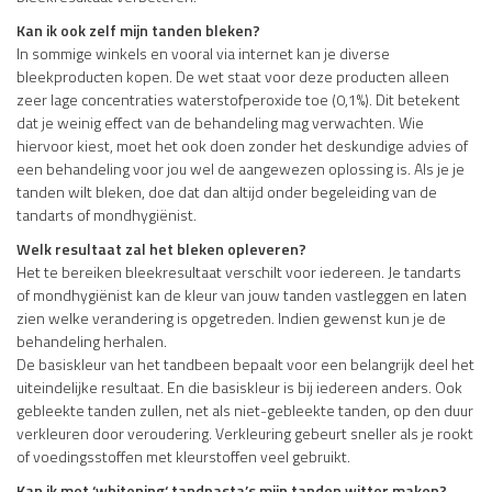
Kan ik ook zelf mijn tanden bleken?
In sommige winkels en vooral via internet kan je diverse
bleekproducten kopen. De wet staat voor deze producten alleen
zeer lage concentraties waterstofperoxide toe (0,1%). Dit betekent
dat je weinig effect van de behandeling mag verwachten. Wie
hiervoor kiest, moet het ook doen zonder het deskundige advies of
een behandeling voor jou wel de aangewezen oplossing is. Als je je
tanden wilt bleken, doe dat dan altijd onder begeleiding van de
tandarts of mondhygiënist.
Welk resultaat zal het bleken opleveren?
Het te bereiken bleekresultaat verschilt voor iedereen. Je tandarts
of mondhygiënist kan de kleur van jouw tanden vastleggen en laten
zien welke verandering is opgetreden. Indien gewenst kun je de
behandeling herhalen.
De basiskleur van het tandbeen bepaalt voor een belangrijk deel het
uiteindelijke resultaat. En die basiskleur is bij iedereen anders. Ook
gebleekte tanden zullen, net als niet-gebleekte tanden, op den duur
verkleuren door veroudering. Verkleuring gebeurt sneller als je rookt
of voedingsstoffen met kleurstoffen veel gebruikt.
Kan ik met ‘whitening‘ tandpasta’s mijn tanden witter maken?