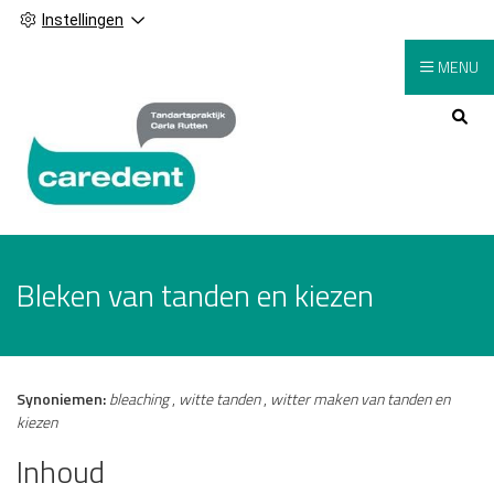
Instellingen
MENU
Hoofdmenu
Bleken van tanden en kiezen
Synoniemen:
bleaching
,
witte tanden
,
witter maken van tanden en
kiezen
Inhoud