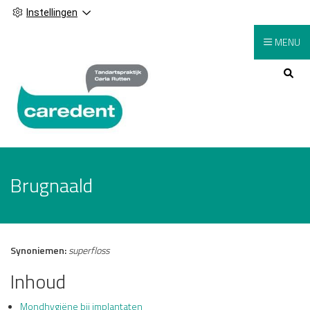
Instellingen
MENU
Hoofdmenu
Brugnaald
Synoniemen:
superfloss
Inhoud
Mondhygiëne bij implantaten