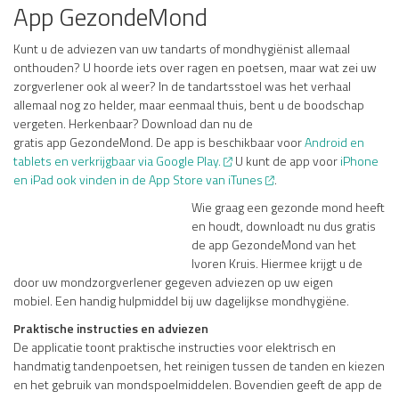
App GezondeMond
Kunt u de adviezen van uw tandarts of mondhygiënist allemaal
onthouden? U hoorde iets over ragen en poetsen, maar wat zei uw
zorgverlener ook al weer? In de tandartsstoel was het verhaal
allemaal nog zo helder, maar eenmaal thuis, bent u de boodschap
vergeten. Herkenbaar? Download dan nu de
gratis app GezondeMond. De app is beschikbaar voor
Android en
tablets en verkrijgbaar via Google Play.
U kunt de app voor
iPhone
en iPad ook vinden in de App Store van iTunes
.
Wie graag een gezonde mond heeft
en houdt, downloadt nu dus gratis
de app GezondeMond van het
Ivoren Kruis. Hiermee krijgt u de
door uw mondzorgverlener gegeven adviezen op uw eigen
mobiel. Een handig hulpmiddel bij uw dagelijkse mondhygiëne.
Praktische instructies en adviezen
De applicatie toont praktische instructies voor elektrisch en
handmatig tandenpoetsen, het reinigen tussen de tanden en kiezen
en het gebruik van mondspoelmiddelen. Bovendien geeft de app de