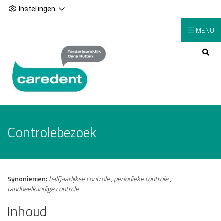
Instellingen
MENU
Hoofdmenu
Controlebezoek
Synoniemen:
halfjaarlijkse controle
,
periodieke controle
,
tandheelkundige controle
Inhoud