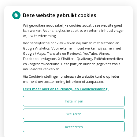
Nieuws
Deze website gebruikt cookies
Wij gebruiken noodzakelijke cookies zodat deze website goed
Let op: valse Infomedics-mails over openstaande rekening
kan werken. Voor analytische cookies en externe inhoud vragen
Tanden bleken? Laat het veilig doen!
wij uw toestemming.
Voor analytische cookies werken wij samen met Matomo en
Gezond tandvlees: de basis voor een gezonde mond
Google Analytics. Voor externe inhoud werken wij samen met
Google (Maps, Translate en Reviews), YouTube, Vimeo,
Naar de tandarts in het buitenland? Wees op je hoede!
Facebook, Instagram, X (Twitter), Qualizorg, Patiëntenvertellen
(Mond)zorgkosten gemaakt in 2025? Check of die aftrekbaar zijn
en ZorgkaartNederland. Deze partijen kunnen gegevens zoals
uw IP-adres verwerken.
Via Cookie-instellingen onderaan de website kunt u op ieder
moment uw toestemming intrekken of aanpassen.
Lees meer over onze Privacy- en Cookieverklaring.
Instellingen
Uw Zorg Online
|
Beheer
Weigeren
Bezoek
onze
Accepteren
Privacy verklaring
|
Cookie-instellingen
|
Voorwaarden
facebook