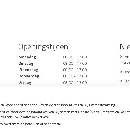
Openingstijden
Ni
Maandag:
08.00 - 17.00
Let
rek
Dinsdag:
08.00 - 17.00
Woensdag:
08.00 - 17.00
Tand
Donderdag:
08.00 - 17.00
Gez
Vrijdag:
08.00 - 13.00
mo
Naar
hoe
en. Voor analytische cookies en externe inhoud vragen wij uw toestemming.
(Mo
tics. Voor externe inhoud werken wij samen met Google (Maps, Translate en Reviews)
ens zoals uw IP-adres verwerken.
aftr
uw toestemming intrekken of aanpassen.