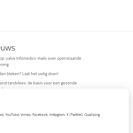
euws
 op: valse Infomedics-mails over openstaande
ening
en bleken? Laat het veilig doen!
ond tandvlees: de basis voor een gezonde
nd
 de tandarts in het buitenland? Wees op je
de!
nd)zorgkosten gemaakt in 2025? Check of die
, YouTube, Vimeo, Facebook, Instagram, X (Twitter), Qualizorg,
ekbaar zijn