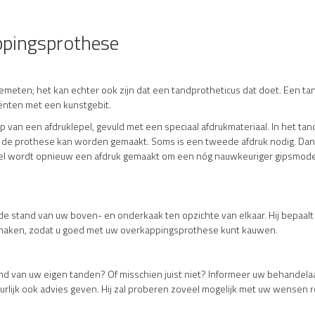
ppingsprothese
eten; het kan echter ook zijn dat een tandprotheticus dat doet. Een ta
iënten met een kunstgebit.
van een afdruklepel, gevuld met een speciaal afdrukmateriaal. In het tan
p de prothese kan worden gemaakt. Soms is een tweede afdruk nodig. D
pel wordt opnieuw een afdruk gemaakt om een nóg nauwkeuriger gipsmodel
de stand van uw boven- en onderkaak ten opzichte van elkaar. Hij bepaal
maken, zodat u goed met uw overkappingsprothese kunt kauwen.
and van uw eigen tanden? Of misschien juist niet? Informeer uw behandel
rlijk ook advies geven. Hij zal proberen zoveel mogelijk met uw wensen 