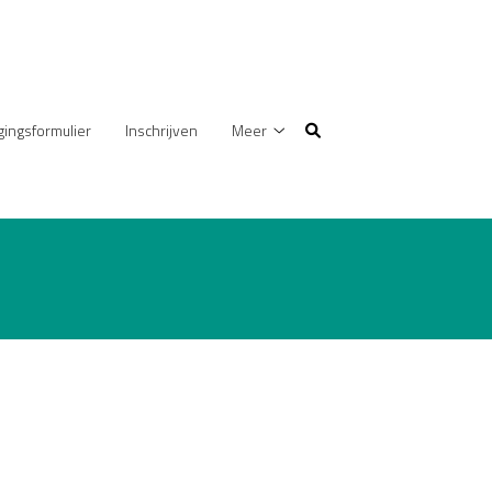
gingsformulier
Inschrijven
Meer
Meer
submenu