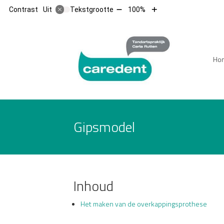
Tekst
Tekst
Contrast
Tekstgrootte
100%
Uit
verkleinen
vergroten
met
met
10%
10%
Hoofdm
Ho
Gipsmodel
Inhoud
Het maken van de overkappingsprothese