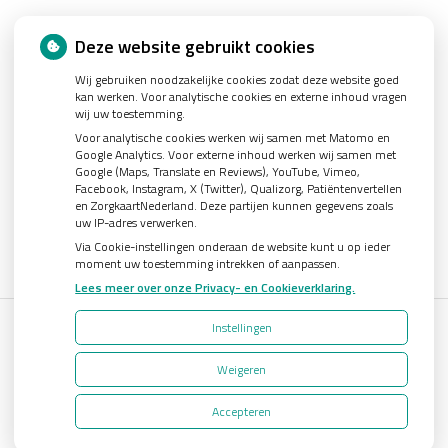
Nieuws
Deze website gebruikt cookies
Wij gebruiken noodzakelijke cookies zodat deze website goed
Let op: valse Infomedics-mails over openstaande rekening
kan werken. Voor analytische cookies en externe inhoud vragen
Tanden bleken? Laat het veilig doen!
wij uw toestemming.
Voor analytische cookies werken wij samen met Matomo en
Gezond tandvlees: de basis voor een gezonde mond
Google Analytics. Voor externe inhoud werken wij samen met
Google (Maps, Translate en Reviews), YouTube, Vimeo,
Naar de tandarts in het buitenland? Wees op je hoede!
Facebook, Instagram, X (Twitter), Qualizorg, Patiëntenvertellen
(Mond)zorgkosten gemaakt in 2025? Check of die aftrekbaar zijn
en ZorgkaartNederland. Deze partijen kunnen gegevens zoals
uw IP-adres verwerken.
Via Cookie-instellingen onderaan de website kunt u op ieder
moment uw toestemming intrekken of aanpassen.
Lees meer over onze Privacy- en Cookieverklaring.
Instellingen
Uw Zorg Online
|
Beheer
Weigeren
Bezoek
onze
Accepteren
Privacy verklaring
|
Cookie-instellingen
|
Voorwaarden
facebook