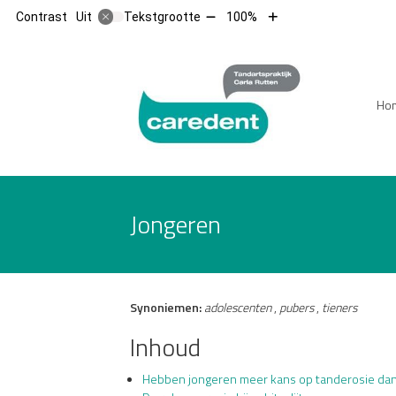
Tekst
Tekst
Contrast
Tekstgrootte
100%
Uit
verkleinen
vergroten
met
met
10%
10%
Hoofdm
Ho
Jongeren
Synoniemen:
adolescenten
,
pubers
,
tieners
Inhoud
Hebben jongeren meer kans op tanderosie da