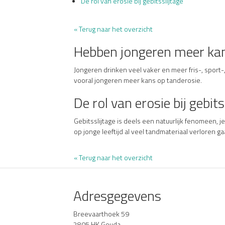
De rol van erosie bij gebitsslijtage
« Terug naar het overzicht
Hebben jongeren meer kan
Jongeren drinken veel vaker en meer fris-, spo
vooral jongeren meer kans op tanderosie.
De rol van erosie bij gebits
Gebitsslijtage is deels een natuurlijk fenomeen, j
op jonge leeftijd al veel tandmateriaal verloren g
« Terug naar het overzicht
Adresgegevens
Breevaarthoek 59
2805 HK Gouda