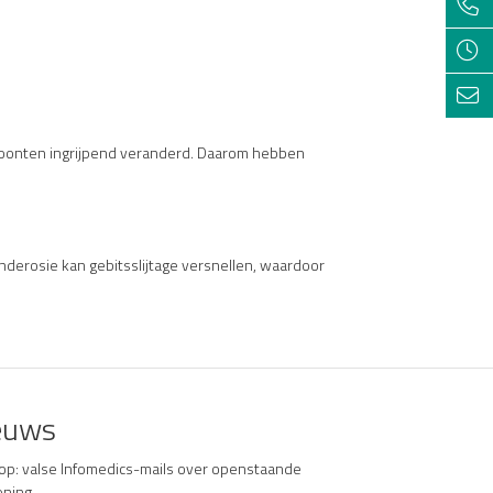
woonten ingrijpend veranderd. Daarom hebben
Tanderosie kan gebitsslijtage versnellen, waardoor
euws
 op: valse Infomedics-mails over openstaande
ening