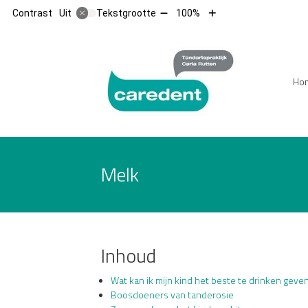
Tekst
Tekst
Contrast
Tekstgrootte
100%
Uit
verkleinen
vergroten
met
met
10%
10%
Hoofdm
Ho
Melk
Inhoud
Wat kan ik mijn kind het beste te drinken geve
Boosdoeners van tanderosie