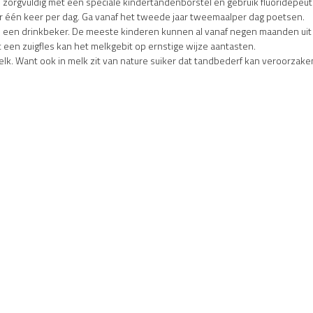
 zorgvuldig met een speciale kindertandenborstel en gebruik fluoridepeu
ar één keer per dag. Ga vanaf het tweede jaar tweemaalper dag poetsen.
op een drinkbeker. De meeste kinderen kunnen al vanaf negen maanden uit
t een zuigfles kan het melkgebit op ernstige wijze aantasten.
k. Want ook in melk zit van nature suiker dat tandbederf kan veroorzaken.