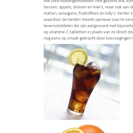
Alle zure voedingsmiddelen, hoe gezond ook, kunn
bessen, appels, druiven en kiwi’s, maar ook aan
matten, winegums, fruittoffees en lolly’s. Verder
waardoor de tanden steeds opnieuw zuur te verwer
levensmiddelen die zijn aangezuurd met bijvoorbee
op vitamine-C tabletten in plaats van ze direct doo
nog eens op smaak gebracht door toevoegingen v