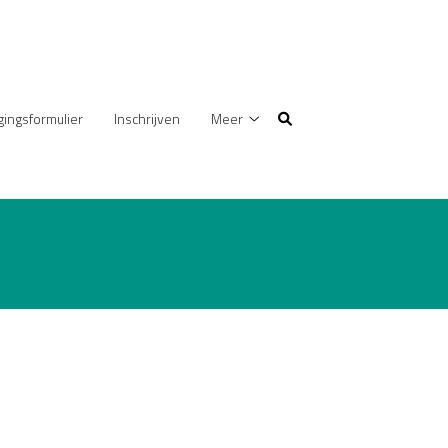
gingsformulier
Inschrijven
Meer
Meer
submenu