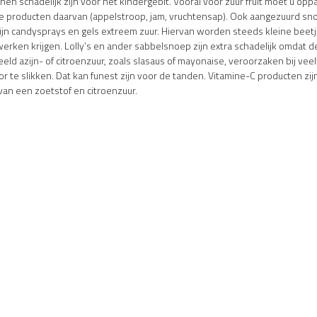
en schadelijk zijn voor het kindergebit. Vooral voor zuur fruit moet u op
 de producten daarvan (appelstroop, jam, vruchtensap). Ook aangezuurd sn
 zijn candysprays en gels extreem zuur. Hiervan worden steeds kleine beet
ken krijgen. Lolly’s en ander sabbelsnoep zijn extra schadelijk omdat de 
ld azijn- of citroenzuur, zoals slasaus of mayonaise, veroorzaken bij veel
r te slikken. Dat kan funest zijn voor de tanden. Vitamine-C producten zijn 
an een zoetstof en citroenzuur.