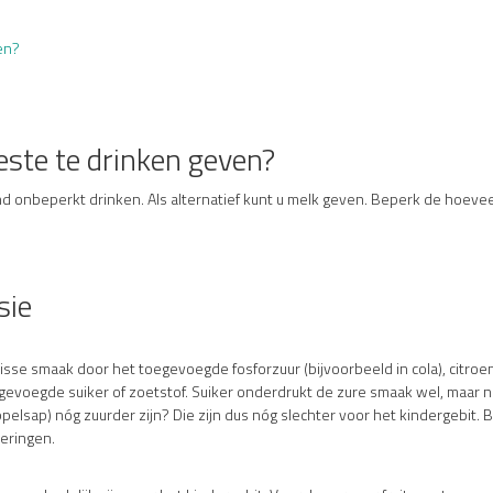
oen?
este te drinken geven?
d onbeperkt drinken. Als alternatief kunt u melk geven. Beperk de hoeve
sie
risse smaak door het toegevoegde fosforzuur (bijvoorbeeld in cola), citroen-
evoegde suiker of zoetstof. Suiker onderdrukt de zure smaak wel, maar neu
lsap) nóg zuurder zijn? Die zijn dus nóg slechter voor het kindergebit. Be
eringen.