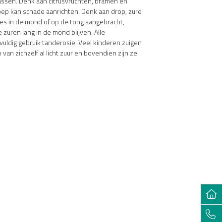
passen. Denk aan citrusvruchten, bramen en
oep kan schade aanrichten. Denk aan drop, zure
jes in de mond of op de tong aangebracht,
zuren lang in de mond blijven. Alle
vuldig gebruik tanderosie. Veel kinderen zuigen
van zichzelf al licht zuur en bovendien zijn ze