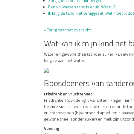
Zorg goed voor het kindergebit
Een volwassen tand is er uit. Wat nu?
Ik krijg de tand niet teruggezet. Wat moet ik d
« Terug naar het overzicht
Wat kan ik mijn kind het b
Water en gewone thee (zonder suiker) kan uw kin
leng ze aan met water.
Boosdoeners van tandero
Frisdrank en vruchtensap
Frisdranken (ook de light varianten!) krijgen hun f
De zure smaak merkt uw kind niet op door de toeg
vruchtensappen (bijvoorbeeld appel- en sinaasappe
gewone thee (zonder suiker) en melk zijn uitzond
Voeding