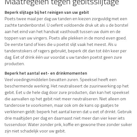
Maatregelen tegen gebitsslijtage
Beperk slijtage bij het reinigen van uw gebit
Poets twee maal per dag uw tanden en kiezen zorgvuldig met een
zachte tandenborstel. U oefent voldoende druk uit als u de borstel
aan het eind van het handvat vasthoudt tussen uw duim en de
toppen van uw vingers. Poets alle plekken in de mond even goed.
De eerste tand of kies die u poetst slijt vaak het meest. Als u
tandenstokers of ragers gebruikt, beperk dit dan tot één keer per
dag. Eet of drink één uur voordat u uw tanden poetst geen zure
producten.
Beperk het aantal eet- en drinkmomenten
Veel voedingsmiddelen bevatten zuren. Speeksel heeft een
beschermende werking. Het neutraliseert de zuurinwerking op het
gebit. Eet u de hele dag door zure producten, dan kan het speeksel
die aanvallen op het gebit niet meer neutraliseren. Niet alleen om
tanderosie te voorkomen, maar ook om de kans op gaatjes te
verkleinen geldt: beperk het aantal keren dat u eet of drinkt. Gebruik
drie maaltijden per dag en daarnaast niet meer dan vier keer iets
tussendoor. Water zonder prik, koffie en gewone thee zonder suiker
zijn niet schadelijk voor uw gebit.