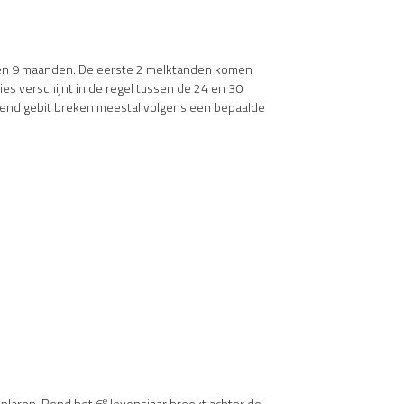
 6 en 9 maanden. De eerste 2 melktanden komen
es verschijnt in de regel tussen de 24 en 30
ijvend gebit breken meestal volgens een bepaalde
e
plaren. Rond het 6
levensjaar breekt achter de