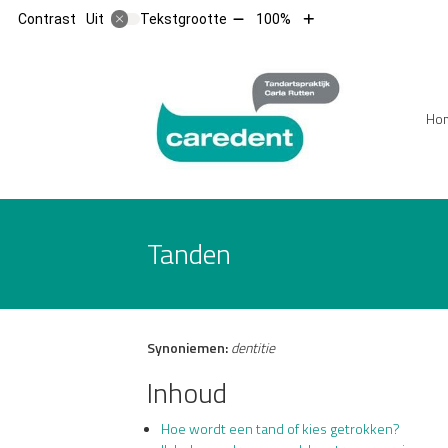
Tekst
Tekst
Contrast
Tekstgrootte
100%
Uit
verkleinen
vergroten
met
met
10%
10%
Hoofdm
Ho
Tanden
Synoniemen:
dentitie
Inhoud
Hoe wordt een tand of kies getrokken?