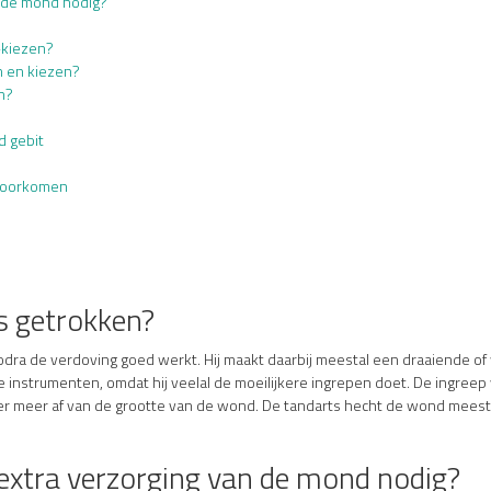
n de mond nodig?
-kiezen?
n en kiezen?
n?
d gebit
t voorkomen
s getrokken?
odra de verdoving goed werkt. Hij maakt daarbij meestal een draaiende o
e instrumenten, omdat hij veelal de moeilijkere ingrepen doet. De ingreep 
nder meer af van de grootte van de wond. De tandarts hecht de wond meesta
 extra verzorging van de mond nodig?