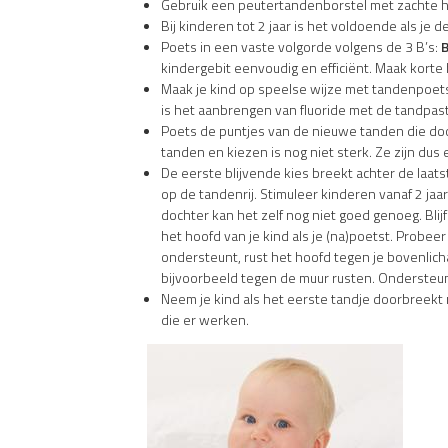
Gebruik een peutertandenborstel met zachte har
Bij kinderen tot 2 jaar is het voldoende als je
Poets in een vaste volgorde volgens de 3 B’s:
kindergebit eenvoudig en efficiënt. Maak kort
Maak je kind op speelse wijze met tandenpoets
is het aanbrengen van fluoride met de tandpast
Poets de puntjes van de nieuwe tanden die doo
tanden en kiezen is nog niet sterk. Ze zijn dus 
De eerste blijvende kies breekt achter de laats
op de tandenrij. Stimuleer kinderen vanaf 2 ja
dochter kan het zelf nog niet goed genoeg. Blij
het hoofd van je kind als je (na)poetst. Probeer
ondersteunt, rust het hoofd tegen je bovenlicha
bijvoorbeeld tegen de muur rusten. Ondersteun 
Neem je kind als het eerste tandje doorbreek
die er werken.