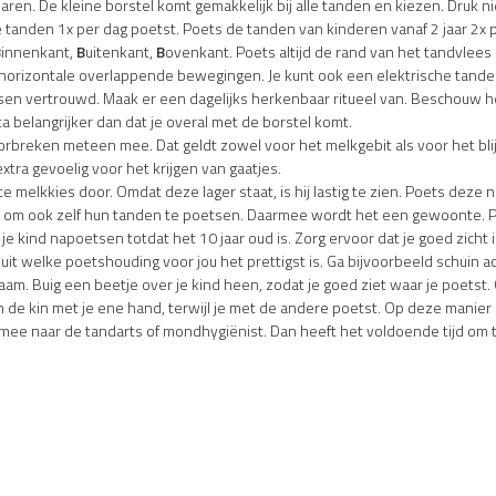
en. De kleine borstel komt gemakkelijk bij alle tanden en kiezen. Druk nie
 de tanden 1x per dag poetst. Poets de tanden van kinderen vanaf 2 jaar 2x 
B
innenkant,
B
uitenkant,
B
ovenkant. Poets altijd de rand van het tandvlee
e horizontale overlappende bewegingen. Je kunt ook een elektrische tand
en vertrouwd. Maak er een dagelijks herkenbaar ritueel van. Beschouw he
a belangrijker dan dat je overal met de borstel komt.
rbreken meteen mee. Dat geldt zowel voor het melkgebit als voor het bli
extra gevoelig voor het krijgen van gaatjes.
te melkkies door. Omdat deze lager staat, is hij lastig te zien. Poets deze
ar om ook zelf hun tanden te poetsen. Daarmee wordt het een gewoonte. P
f je kind napoetsen totdat het 10 jaar oud is. Zorg ervoor dat je goed zich
 uit welke poetshouding voor jou het prettigst is. Ga bijvoorbeeld schuin ac
am. Buig een beetje over je kind heen, zodat je goed ziet waar je poetst. 
de kin met je ene hand, terwijl je met de andere poetst. Op deze manier 
t mee naar de tandarts of mondhygiënist. Dan heeft het voldoende tijd 