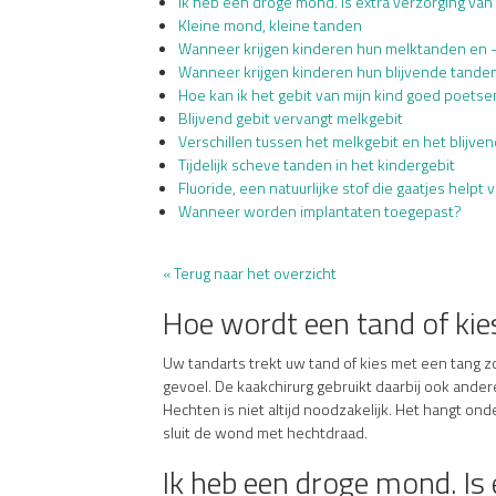
Ik heb een droge mond. Is extra verzorging va
Kleine mond, kleine tanden
Wanneer krijgen kinderen hun melktanden en 
Wanneer krijgen kinderen hun blijvende tande
Hoe kan ik het gebit van mijn kind goed poetse
Blijvend gebit vervangt melkgebit
Verschillen tussen het melkgebit en het blijven
Tijdelijk scheve tanden in het kindergebit
Fluoride, een natuurlijke stof die gaatjes help
Wanneer worden implantaten toegepast?
« Terug naar het overzicht
Hoe wordt een tand of kie
Uw tandarts trekt uw tand of kies met een tang z
gevoel. De kaakchirurg gebruikt daarbij ook ander
Hechten is niet altijd noodzakelijk. Het hangt o
sluit de wond met hechtdraad.
Ik heb een droge mond. Is