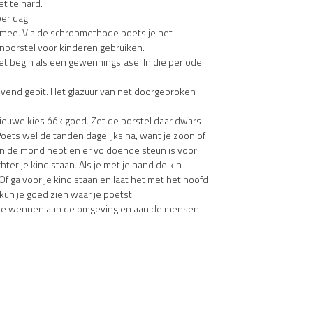
t te hard.
per dag.
s mee. Via de schrobmethode poets je het
enborstel voor kinderen gebruiken.
t begin als een gewenningsfase. In die periode
jvend gebit. Het glazuur van net doorgebroken
 nieuwe kies óók goed. Zet de borstel daar dwars
oets wel de tanden dagelijks na, want je zoon of
t in de mond hebt en er voldoende steun is voor
hter je kind staan. Als je met je hand de kin
Of ga voor je kind staan en laat het met het hoofd
kun je goed zien waar je poetst.
om te wennen aan de omgeving en aan de mensen