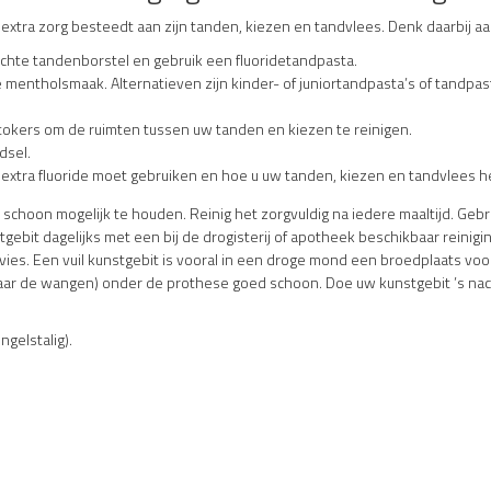
extra zorg besteedt aan zijn tanden, kiezen en tandvlees. Denk daarbij a
hte tandenborstel en gebruik een fluoridetandpasta.
entholsmaak. Alternatieven zijn kinder- of juniortandpasta’s of tandpa
stokers om de ruimten tussen uw tanden en kiezen te reinigen.
dsel.
 extra fluoride moet gebruiken en hoe u uw tanden, kiezen en tandvlees 
o schoon mogelijk te houden. Reinig het zorgvuldig na iedere maaltijd. Ge
ebit dagelijks met een bij de drogisterij of apotheek beschikbaar reinigin
ies. Een vuil kunstgebit is vooral in een droge mond een broedplaats voor
ar de wangen) onder de prothese goed schoon. Doe uw kunstgebit ’s nach
ngelstalig).