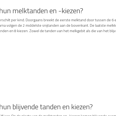
 hun melktanden en -kiezen?
verschilt per kind. Doorgaans breekt de eerste melktand door tussen de
rna volgen de 2 middelste snijtanden aan de bovenkant. De laatste melkki
anden en 8 kiezen. Zowel de tanden van het melkgebit als die van het bl
hun blijvende tanden en kiezen?
e
13
jaar. Op de plaats van de melktanden en -kiezen komen blijvende exem