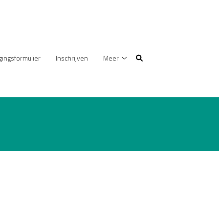
gingsformulier
Inschrijven
Meer
Meer
submenu