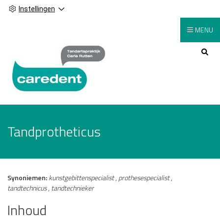
Instellingen
MENU
Hoofdmenu
Tandprotheticus
Synoniemen:
kunstgebittenspecialist
,
prothesespecialist
,
tandtechnicus
,
tandtechnieker
Inhoud