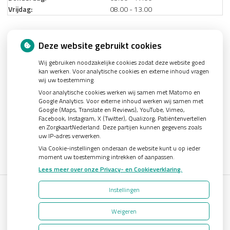
Vrijdag:
08.00 - 13.00
Nieuws
Deze website gebruikt cookies
Wij gebruiken noodzakelijke cookies zodat deze website goed
Let op: valse Infomedics-mails over openstaande rekening
kan werken. Voor analytische cookies en externe inhoud vragen
Tanden bleken? Laat het veilig doen!
wij uw toestemming.
Voor analytische cookies werken wij samen met Matomo en
Gezond tandvlees: de basis voor een gezonde mond
Google Analytics. Voor externe inhoud werken wij samen met
Google (Maps, Translate en Reviews), YouTube, Vimeo,
Naar de tandarts in het buitenland? Wees op je hoede!
Facebook, Instagram, X (Twitter), Qualizorg, Patiëntenvertellen
(Mond)zorgkosten gemaakt in 2025? Check of die aftrekbaar zijn
en ZorgkaartNederland. Deze partijen kunnen gegevens zoals
uw IP-adres verwerken.
Via Cookie-instellingen onderaan de website kunt u op ieder
moment uw toestemming intrekken of aanpassen.
Lees meer over onze Privacy- en Cookieverklaring.
Instellingen
Uw Zorg Online
|
Beheer
Weigeren
Bezoek