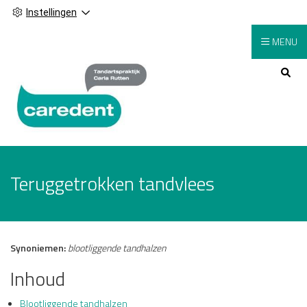
Instellingen
MENU
Hoofdmenu
Teruggetrokken tandvlees
Synoniemen:
blootliggende tandhalzen
Inhoud
Blootliggende tandhalzen