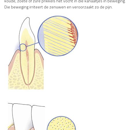
koude, zoete of zure prikkels het vocht in die kanaaltjes in beweging.
Die beweging irriteert de zenuwen en veroorzaakt zo de pijn.