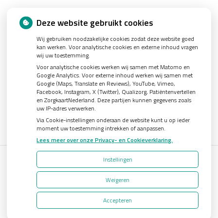
Nieuws
Deze website gebruikt cookies
Wij gebruiken noodzakelijke cookies zodat deze website goed
Let op: valse Infomedics-mails over openstaande rekening
kan werken. Voor analytische cookies en externe inhoud vragen
Tanden bleken? Laat het veilig doen!
wij uw toestemming.
Voor analytische cookies werken wij samen met Matomo en
Gezond tandvlees: de basis voor een gezonde mond
Google Analytics. Voor externe inhoud werken wij samen met
Google (Maps, Translate en Reviews), YouTube, Vimeo,
Naar de tandarts in het buitenland? Wees op je hoede!
Facebook, Instagram, X (Twitter), Qualizorg, Patiëntenvertellen
(Mond)zorgkosten gemaakt in 2025? Check of die aftrekbaar zijn
en ZorgkaartNederland. Deze partijen kunnen gegevens zoals
uw IP-adres verwerken.
Via Cookie-instellingen onderaan de website kunt u op ieder
moment uw toestemming intrekken of aanpassen.
Lees meer over onze Privacy- en Cookieverklaring.
Instellingen
Uw Zorg Online
|
Beheer
Weigeren
Bezoek
onze
Accepteren
Privacy verklaring
|
Cookie-instellingen
|
Voorwaarden
facebook