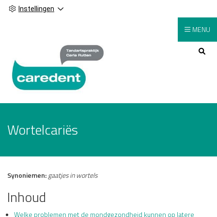
Instellingen
MENU
Hoofdmenu
Wortelcariës
Synoniemen:
gaatjes in wortels
Inhoud
Welke problemen met de mondgezondheid kunnen op latere