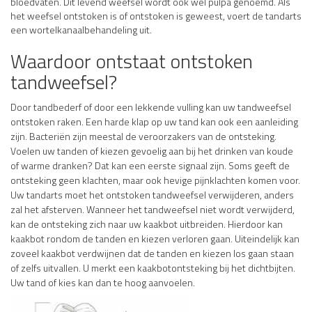
bloedvaten. Dit levend weefsel wordt ook wel pulpa genoemd. Als
het weefsel ontstoken is of ontstoken is geweest, voert de tandarts
een wortelkanaalbehandeling uit.
Waardoor ontstaat ontstoken
tandweefsel?
Door tandbederf of door een lekkende vulling kan uw tandweefsel
ontstoken raken. Een harde klap op uw tand kan ook een aanleiding
zijn. Bacteriën zijn meestal de veroorzakers van de ontsteking.
Voelen uw tanden of kiezen gevoelig aan bij het drinken van koude
of warme dranken? Dat kan een eerste signaal zijn. Soms geeft de
ontsteking geen klachten, maar ook hevige pijnklachten komen voor.
Uw tandarts moet het ontstoken tandweefsel verwijderen, anders
zal het afsterven. Wanneer het tandweefsel niet wordt verwijderd,
kan de ontsteking zich naar uw kaakbot uitbreiden. Hierdoor kan
kaakbot rondom de tanden en kiezen verloren gaan. Uiteindelijk kan
zoveel kaakbot verdwijnen dat de tanden en kiezen los gaan staan
of zelfs uitvallen. U merkt een kaakbotontsteking bij het dichtbijten.
Uw tand of kies kan dan te hoog aanvoelen.