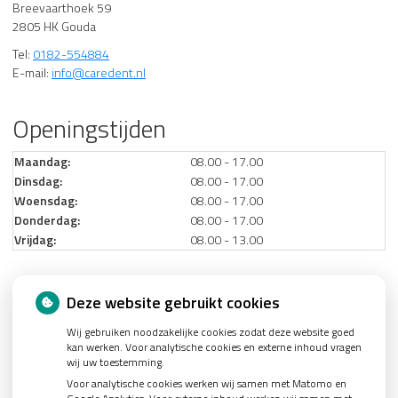
Breevaarthoek 59
2805 HK Gouda
Tel:
0182-554884
E-mail:
info@caredent.nl
Openingstijden
Maandag:
08.00 - 17.00
Dinsdag:
08.00 - 17.00
Woensdag:
08.00 - 17.00
Donderdag:
08.00 - 17.00
Vrijdag:
08.00 - 13.00
Nieuws
Deze website gebruikt cookies
Wij gebruiken noodzakelijke cookies zodat deze website goed
Let op: valse Infomedics-mails over openstaande rekening
kan werken. Voor analytische cookies en externe inhoud vragen
Tanden bleken? Laat het veilig doen!
wij uw toestemming.
Voor analytische cookies werken wij samen met Matomo en
Gezond tandvlees: de basis voor een gezonde mond