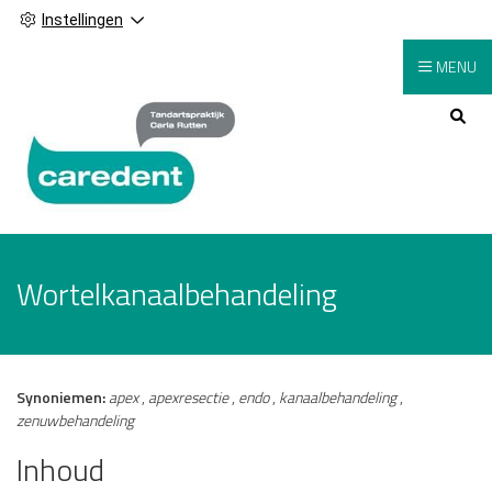
Instellingen
MENU
Hoofdmenu
Wortelkanaalbehandeling
Synoniemen:
apex
,
apexresectie
,
endo
,
kanaalbehandeling
,
zenuwbehandeling
Inhoud